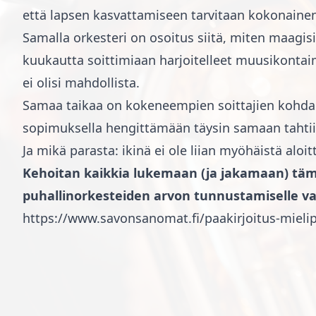
että lapsen kasvattamiseen tarvitaan kokonainen
Samalla orkesteri on osoitus siitä, miten maagis
kuukautta soittimiaan harjoitelleet muusikontaim
ei olisi mahdollista.
Samaa taikaa on kokeneempien soittajien kohdall
sopimuksella hengittämään täysin samaan tahtiin
Ja mikä parasta: ikinä ei ole liian myöhäistä aloi
Kehoitan kaikkia lukemaan (ja jakamaan) tämä
puhallinorkesteiden arvon tunnustamiselle val
https://www.savonsanomat.fi/paakirjoitus-mi