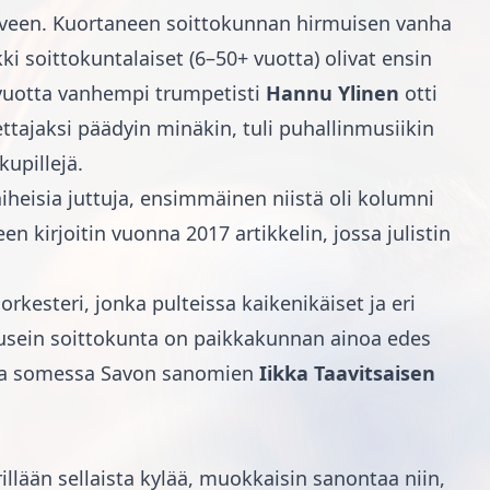
torveen. Kuortaneen soittokunnan hirmuisen vanha
ki soittokuntalaiset (6–50+ vuotta) olivat ensin
 vuotta vanhempi trumpetisti
Hannu Ylinen
otti
tajaksi päädyin minäkin, tuli puhallinmusiikin
upillejä.
iheisia juttuja, ensimmäinen niistä oli kolumni
n kirjoitin vuonna 2017 artikkelin, jossa julistin
esteri, jonka pulteissa kaikenikäiset ja eri
vin usein soittokunta on paikkakunnan ainoa edes
kunsa somessa Savon sanomien
Iikka Taavitsaisen
lään sellaista kylää, muokkaisin sanontaa niin,