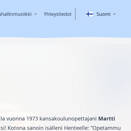
hallinmusiikki
Yhteystiedot
Suomi
kalla vuonna 1973 kansakoulunopettajani
Martti
ltsi! Kotona sanoin isälleni Henteelle: ”Opetammu