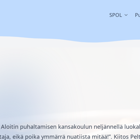
SPOL
Pu
. Aloitin puhaltamisen kansakoulun neljännellä luo
taja, eikä poika ymmärrä nuatiista mitää!”. Kiitos Pe