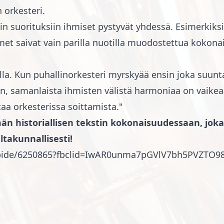
 orkesteri.
iin suorituksiin ihmiset pystyvät yhdessä. Esimerkik
et saivat vain parilla nuotilla muodostettua kokonais
a. Kun puhallinorkesteri myrskyää ensin joka suunta
, samanlaista ihmisten välistä harmoniaa on vaikea
ttaa orkesterissa soittamista."
n historiallisen tekstin kokonaisuudessaan, joka 
takunnallisesti!
elipide/6250865?fbclid=IwAR0unma7pGVlV7bh5PVZTO