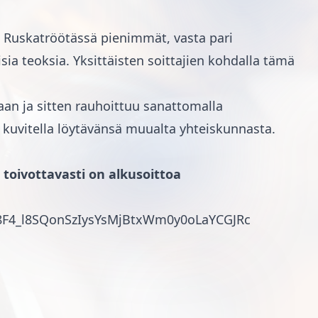
si Ruskatröötässä pienimmät, vasta pari
ia teoksia. Yksittäisten soittajien kohdalla tämä
an ja sitten rauhoittuu sanattomalla
 kuvitella löytävänsä muualta yhteiskunnasta.
toivottavasti on alkusoittoa
98F4_l8SQonSzIysYsMjBtxWm0y0oLaYCGJRc