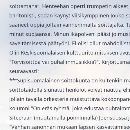
soittamaha”. Henteehän opetti trumpetin alkeet 
baritonisti, sodan käynyt viisikymppinen Jouko sa
saaneet oppia joltain vanhemmalta soittajalta.
minut suojaansa. Minun ikäpolveni pääsi jo musi
säveltämisestä päätyöni. Ei olisi ollut mahdoll
Olin Keskisuomalaisen kulttuuritoimituksen avust
"Torvisoittoa vai puhallinmusiikkia?". Kirjoitusma
seuraavasti:
**"Supisuomalainen soittokunta on kuitenkin maam
soittotaidolla siunatut henkilöt voivat nauttia 
jollain tavalla orkesteria muistuttava kokoonpa
kolumni "On eräs ryhmä, joka edustaa puhtaimmil
Siteeraan (muutamalla poiminnalla) Joensuussa jä
"Vanhan sanonnan mukaan lapsen kasvattamiseen t