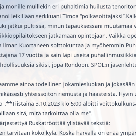
ja monille muillekin eri puhaltimia huilusta tenori
noi leikillään serkkuani Timoa ”poikasoittajaksi”.Kaik
 Tuki jatkui pultissa, minun tapauksessani muutamaa
ikkioppilaitokseen jatkamaan opintojaan. Vaikka opet
ista ilman Kuortaneen soittokuntaa ja myöhemmin Puhk
ajana 17 vuotta ja sain läpi useita puhallinmusiikkia
hdollisuuksia sikisi, jopa Rondoon. SPOL:n jäsenlehtee
me ainoa todellinen jokamiesluokan ja jokasään ork
elinikäisesti yhteissoiton riemusta ja haasteista. Hy
no".**Tiistaina 3.10.2023 klo 5:00 aloitti voittokul
laan sitä, mitä tarkoittaa olla me".
rjestettyä Ruskatrööttää ylistävää tekstiä:
arvitaan koko kylä. Koska harvalla on enää ympäril