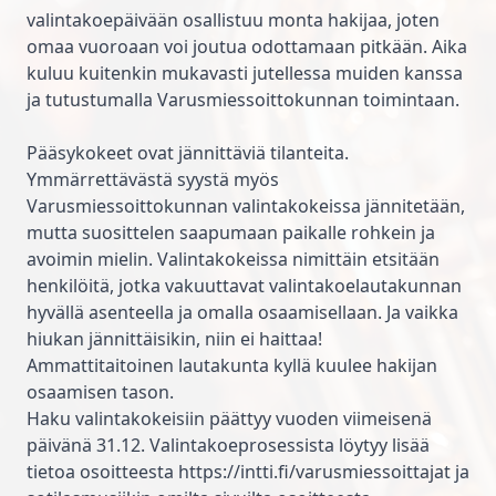
valintakoepäivään osallistuu monta hakijaa, joten
omaa vuoroaan voi joutua odottamaan pitkään. Aika
kuluu kuitenkin mukavasti jutellessa muiden kanssa
ja tutustumalla Varusmiessoittokunnan toimintaan.
Pääsykokeet ovat jännittäviä tilanteita.
Ymmärrettävästä syystä myös
Varusmiessoittokunnan valintakokeissa jännitetään,
mutta suosittelen saapumaan paikalle rohkein ja
avoimin mielin. Valintakokeissa nimittäin etsitään
henkilöitä, jotka vakuuttavat valintakoelautakunnan
hyvällä asenteella ja omalla osaamisellaan. Ja vaikka
hiukan jännittäisikin, niin ei haittaa!
Ammattitaitoinen lautakunta kyllä kuulee hakijan
osaamisen tason.
Haku valintakokeisiin päättyy vuoden viimeisenä
päivänä 31.12. Valintakoeprosessista löytyy lisää
tietoa osoitteesta
https://intti.fi/varusmiessoittajat
ja