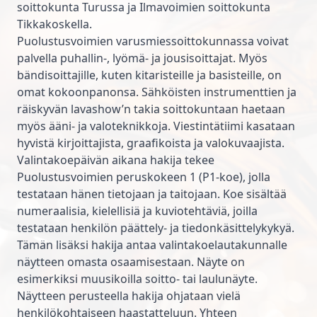
soittokunta Turussa ja Ilmavoimien soittokunta
Tikkakoskella.
Puolustusvoimien varusmiessoittokunnassa voivat
palvella puhallin-, lyömä- ja jousisoittajat. Myös
bändisoittajille, kuten kitaristeille ja basisteille, on
omat kokoonpanonsa. Sähköisten instrumenttien ja
räiskyvän lavashow’n takia soittokuntaan haetaan
myös ääni- ja valoteknikkoja. Viestintätiimi kasataan
hyvistä kirjoittajista, graafikoista ja valokuvaajista.
Valintakoepäivän aikana hakija tekee
Puolustusvoimien peruskokeen 1 (P1-koe), jolla
testataan hänen tietojaan ja taitojaan. Koe sisältää
numeraalisia, kielellisiä ja kuviotehtäviä, joilla
testataan henkilön päättely- ja tiedonkäsittelykykyä.
Tämän lisäksi hakija antaa valintakoelautakunnalle
näytteen omasta osaamisestaan. Näyte on
esimerkiksi muusikoilla soitto- tai laulunäyte.
Näytteen perusteella hakija ohjataan vielä
henkilökohtaiseen haastatteluun. Yhteen