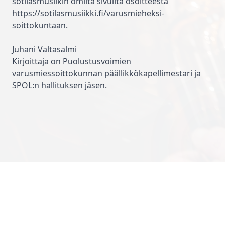
sotilasmusiikin omilta sivuilta osoitteesta
https://sotilasmusiikki.fi/varusmieheksi-
soittokuntaan
.
Juhani Valtasalmi
Kirjoittaja on Puolustusvoimien
varusmiessoittokunnan päällikkökapellimestari ja
SPOL:n hallituksen jäsen.