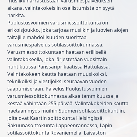
musiikkiharrastustaan varusmiespalveluksen
aikana, valintakokeisiin osallistumista on syytä
harkita.
Puolustusvoimien varusmiessoittokunta on
erikoisjoukko, joka tarjoaa musiikin ja luovien alojen
taitajille mahdollisuuden suorittaa
varusmiespalvelus sotilassoittokunnassa.
Varusmiessoittokuntaan haetaan erillisellä
valintakokeella, joka järjestetään vuosittain
huhtikuussa Panssariprikaatissa Hattulassa.
Valintakokeen kautta haetaan muusikoiksi,
teknikoiksi ja viestijöiksi seuraavan vuoden
saapumiserään. Palvelus Puolustusvoimien
varusmiessoittokunnassa alkaa tammikuussa ja
kestää vähintään 255 päivää. Valintakokeiden kautta
haetaan myös muihin Suomen sotilassoittokuntiin,
joita ovat Kaartin soittokunta Helsingissä,
Rakuunasoittokunta Lappeenrannassa, Lapin
sotilassoittokunta Rovaniemellä, Laivaston